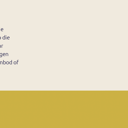
je
p die
ar
igen
anbod of