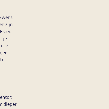
e wens
en zijn
Ester.
t je
om je
ngen.
 te
mentor:
m dieper