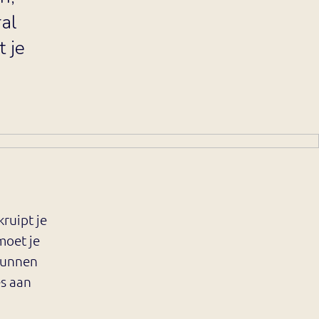
al
t je
kruipt je
moet je
 kunnen
es aan