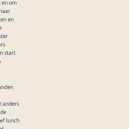
n en om
 naar
ten en
e
ster
ars
n start
n
aanden
t anders
 de
ief lunch
el