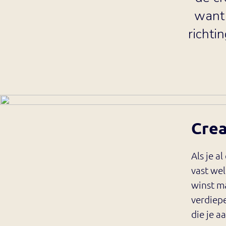
want 
richtin
Crea
Als je a
vast wel
winst ma
verdiepe
die je a