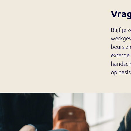
Vrag
Blijf je
werkgeve
beurs zi
externe 
handschr
op basis