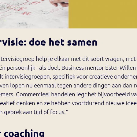
rvisie: doe het samen
ntervisiegroep help je elkaar met dit soort vragen, met 
 én persoonlijk - als doel. Business mentor Ester Wille
t intervisiegroepen, specifiek voor creatieve onderne
even lopen nu eenmaal tegen andere dingen aan dan r
mers. Commercieel handelen legt het bijvoorbeeld va
reatief denken en ze hebben voortdurend nieuwe idee
 gebrek aan tijd of focus."
 coaching