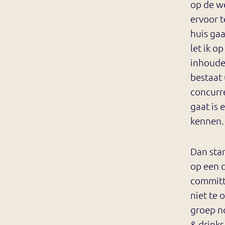
op de we
ervoor t
huis gaa
let ik 
inhoudel
bestaat
concurre
gaat is 
kennen. 
Dan sta
op een c
committ
niet te 
groep no
& drinks