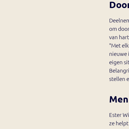
Door
Deelnem
om door 
van hart
"Met elk
nieuwe i
eigen s
Belangri
stellen 
Men
Ester Wi
ze helpt