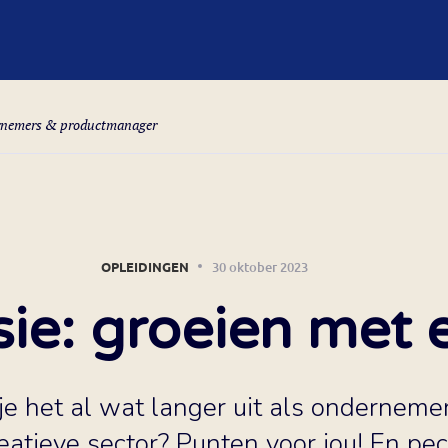
ernemers & productmanager
OPLEIDINGEN
30 oktober 2023
STORIES & SIGNALS
isie: groeien met 
NIEUWSBRIEF
e het al wat langer uit als ondernemer
OP DE AGENDA
eatieve sector? Punten voor jou! En pec