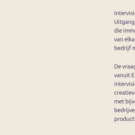
Intervis
Uitgangs
die imme
van elka
bedrijf 
De vraag
vanuit E
intervis
creatiev
met bij
bedrijve
product