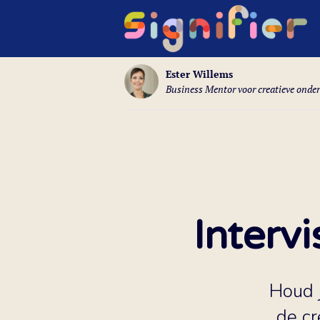
Ester Willems
Business Mentor voor creatieve ond
Interv
Houd j
de cr