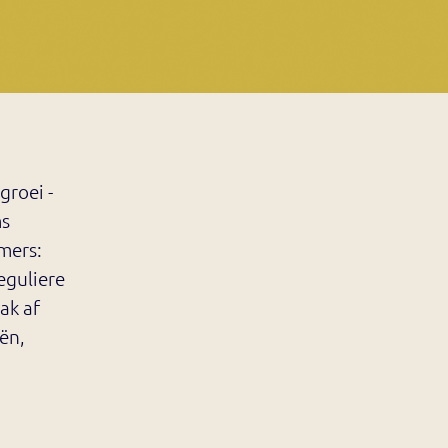
groei -
ms
mers:
eguliere
ak af
ën,