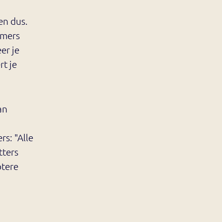
en dus.
emers
er je
rt je
an
s: "Alle
tters
otere