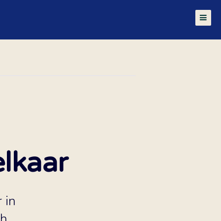
elkaar
 in
h,