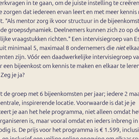
rkvragen in te gaan, om de juiste instelling te creëre
e zorgen dat iedereen ervan leert en met meer kennis
t. "Als mentor zorg ik voor structuur in de bijeenkoms
op de groepsdynamiek. Deelnemers kunnen zich zo op d
ijke vraagstukken richten." Een intervisiegroep van E
 uit minimaal 5, maximaal 8 ondernemers die
elka
niet
nten zijn. Vóór een daadwerkelijke intervisiegroep va
er een bijeenkost om kennis te maken en elkaar te lere
Zeg je ja?
rt de groep met 6 bijeenkomsten per jaar; iedere 2 m
entrale, inspirerende locatie. Voorwaarde is dat je je
eert je aan het hele programma, niet alleen omdat he
organiseren is, maar vooral omdat en ieders inbreng in
dig is. De prijs voor het programma is € 1.599, inclus
, en inclusief een veilige online ongeving om elkaar sn