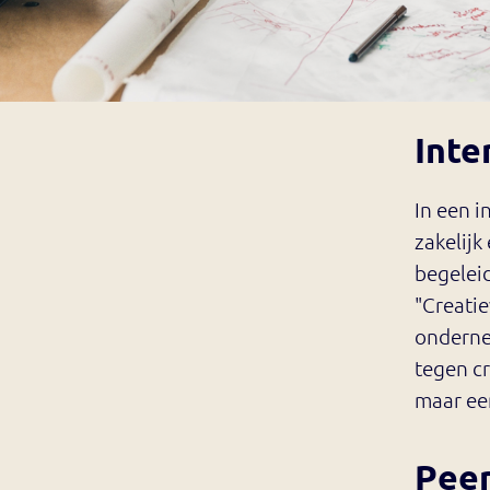
Inte
In een i
zakelijk
begeleid
"Creati
onderne
tegen c
maar een
Peer