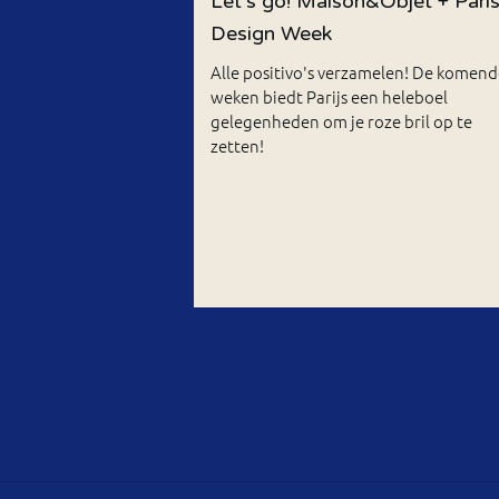
Let's go! Maison&Objet + Pari
Design Week
Alle positivo's verzamelen! De komend
weken biedt Parijs een heleboel
gelegenheden om je roze bril op te
zetten!