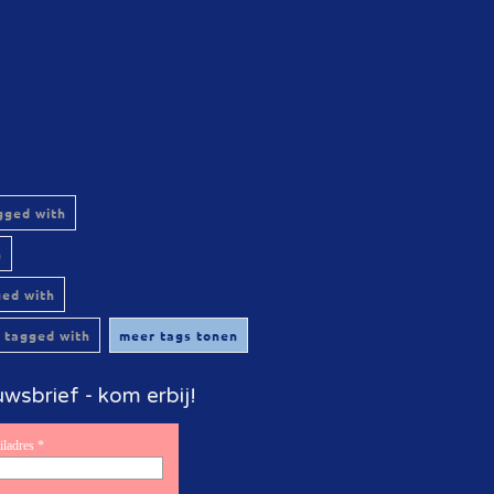
gged with
h
ged with
 tagged with
meer tags tonen
wsbrief - kom erbij!