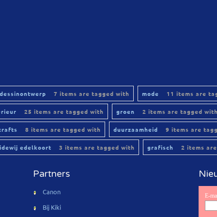
dessinontwerp
7 items are tagged with
mode
11 items are ta
erieur
25 items are tagged with
groen
2 items are tagged wit
crafts
8 items are tagged with
duurzaamheid
9 items are tag
lidewij edelkoort
3 items are tagged with
grafisch
2 items are
Partners
Nieu
Canon
Bij Kiki