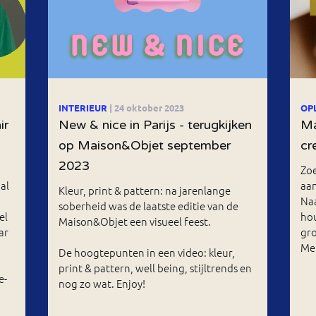
INTERIEUR
| 24 oktober 2023
OP
ir
New & nice in Parijs - terugkijken
Ma
op Maison&Objet september
cr
2023
Zoe
al
aan
Kleur, print & pattern: na jarenlange
Naa
soberheid was de laatste editie van de
el
hou
Maison&Objet een visueel feest.
ar
gr
Me
De hoogtepunten in een video: kleur,
print & pattern, well being, stijltrends en
e-
nog zo wat. Enjoy!