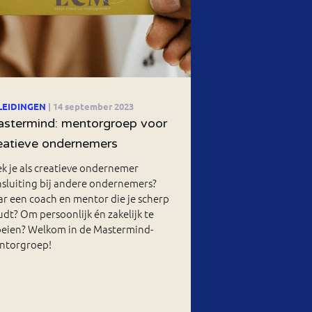
LEIDINGEN
| 14 september 2023
stermind: mentorgroep voor
eatieve ondernemers
k je als creatieve ondernemer
sluiting bij andere ondernemers?
r een coach en mentor die je scherp
dt? Om persoonlijk én zakelijk te
oeien? Welkom in de Mastermind-
ntorgroep!