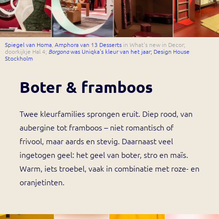
Spiegel van Homa
,
Amphora van 13 Desserts
in What's new in Decor;
doorkijkje Hal 4;
Borgona
was Uniqka's kleur van het jaar;
Design House
Stockholm
Boter & framboos
Twee kleurfamilies sprongen eruit. Diep rood, van
aubergine tot framboos – niet romantisch of
frivool, maar aards en stevig. Daarnaast veel
ingetogen geel: het geel van boter, stro en maïs.
Warm, iets troebel, vaak in combinatie met roze- en
oranjetinten.