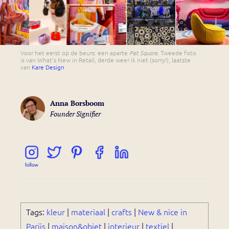
Voor het eerst op de beurs: een aparte
Pet Square
. Tweede foto
is van What's New in Retail, derde weer ik niet (sorry!), laatste
van
Kare Design
Anna Borsboom
Founder Signifier
Tags:
kleur
|
materiaal
|
crafts
|
New & nice in
Parijs
|
maison&objet
|
interieur
|
textiel
|