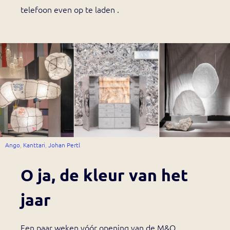
telefoon even op te laden .
Ango
,
Kanttari
,
Johan Pertl
O ja, de kleur van het
jaar
Een paar weken vóór opening van de M&O