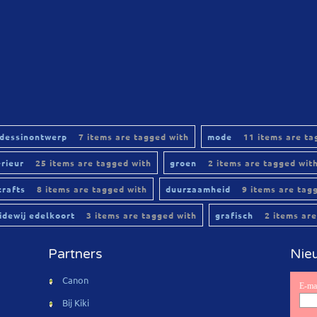
dessinontwerp
7 items are tagged with
mode
11 items are ta
erieur
25 items are tagged with
groen
2 items are tagged wit
crafts
8 items are tagged with
duurzaamheid
9 items are tag
lidewij edelkoort
3 items are tagged with
grafisch
2 items are
Partners
Nieu
Canon
Bij Kiki