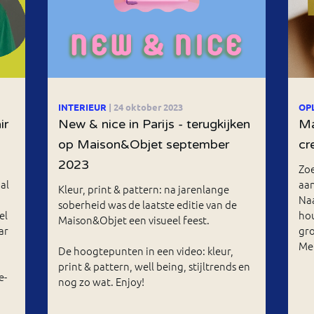
INTERIEUR
| 24 oktober 2023
OP
ir
New & nice in Parijs - terugkijken
Ma
op Maison&Objet september
cr
2023
Zoe
al
aan
Kleur, print & pattern: na jarenlange
Naa
soberheid was de laatste editie van de
el
hou
Maison&Objet een visueel feest.
ar
gr
Me
De hoogtepunten in een video: kleur,
print & pattern, well being, stijltrends en
e-
nog zo wat. Enjoy!