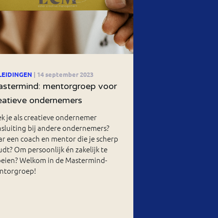
LEIDINGEN
| 14 september 2023
stermind: mentorgroep voor
eatieve ondernemers
k je als creatieve ondernemer
sluiting bij andere ondernemers?
r een coach en mentor die je scherp
dt? Om persoonlijk én zakelijk te
oeien? Welkom in de Mastermind-
ntorgroep!