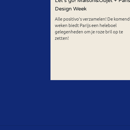
Let's go! Maison&Objet + Pari
Design Week
Alle positivo's verzamelen! De komend
weken biedt Parijs een heleboel
gelegenheden om je roze bril op te
zetten!