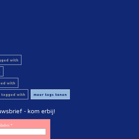
gged with
h
ged with
 tagged with
meer tags tonen
wsbrief - kom erbij!