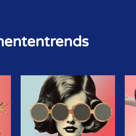
mententrends
STORIES & SIGNALS
NIEUWSBRIEF
OP DE AGENDA