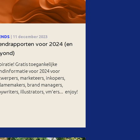
ENDS
| 11 december 2023
endrapporten voor 2024 (en
yond)
piratie! Gratis toegankelijke
ndinformatie voor 2024 voor
werpers, marketeers, inkopers,
clamemakers, brand managers,
ywriters, illustrators, vm'ers... enjoy!