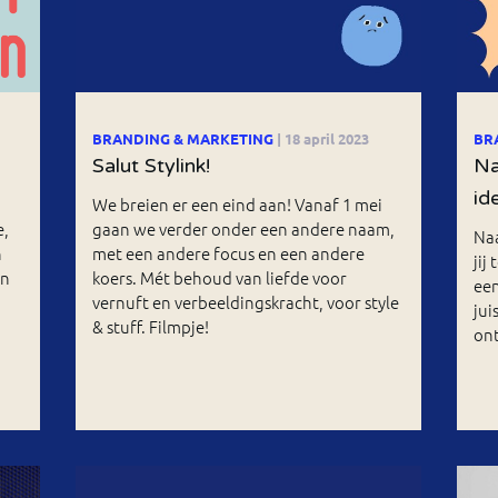
BRANDING & MARKETING
| 18 april 2023
BR
Salut Stylink!
Na
id
We breien er een eind aan! Vanaf 1 mei
e,
gaan we verder onder een andere naam,
Naa
n
met een andere focus en een andere
ji
en
koers. Mét behoud van liefde voor
een
vernuft en verbeeldingskracht, voor style
jui
& stuff. Filmpje!
on