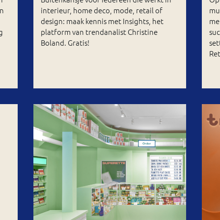
an
interieur, home deco, mode, retail of
mus
design: maak kennis met Insights, het
me
g
platform van trendanalist Christine
suc
Boland. Gratis!
se
Ret