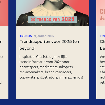
TRENDS
| 9 januari 2025
TR
an
Trendrapporten voor 2025 (en
Ch
beyond)
La
op
Inspiratie! Gratis toegankelijke
We
trendinformatie voor 2024 voor
bee
ontwerpers, marketeers, inkopers,
cre
reclamemakers, brand managers,
Chr
copywriters, illustrators, vm'ers... enjoy!
ied
!
ret