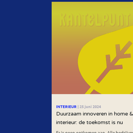
INTERIEUR
| 25 juni 2024
Duurzaam innoveren in home 
interieur: de toekomst is nu
Er is geen ontkomen aan. Alle bedrijve