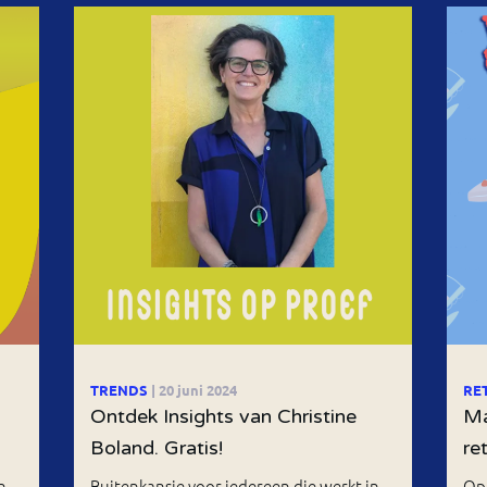
TRENDS
| 20 juni 2024
RE
&
Ontdek Insights van Christine
Ma
Boland. Gratis!
ret
n
Buitenkansje voor iedereen die werkt in
Op 