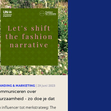
ANDING & MARKETING
| 29 juni 2023
mmuniceren over
urzaamheid - zo doe je dat
 influencer tot merkstrateeg: The