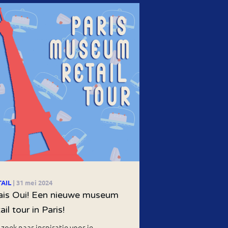
TAIL
| 31 mei 2024
is Oui! Een nieuwe museum
ail tour in Paris!
zoek naar inspiratie voor je