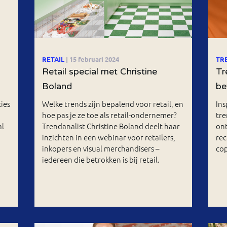
RETAIL
| 15 februari 2024
TR
Retail special met Christine
Tr
Boland
be
ies
Welke trends zijn bepalend voor retail, en
Ins
hoe pas je ze toe als retail-ondernemer?
tre
al
Trendanalist Christine Boland deelt haar
ont
inzichten in een webinar voor retailers,
re
inkopers en visual merchandisers –
cop
iedereen die betrokken is bij retail.