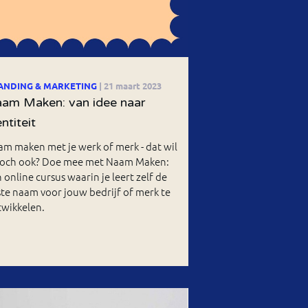
ANDING & MARKETING
| 21 maart 2023
am Maken: van idee naar
entiteit
m maken met je werk of merk - dat wil
j toch ook? Doe mee met Naam Maken:
 online cursus waarin je leert zelf de
ste naam voor jouw bedrijf of merk te
twikkelen.