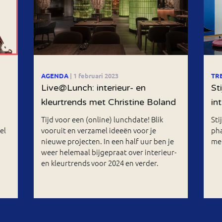
AGENDA
| 1 februari 2023
TR
Live@Lunch: interieur- en
St
kleurtrends met Christine Boland
in
Tijd voor een (online) lunchdate! Blik
Sti
el
vooruit en verzamel ideeën voor je
ph
nieuwe projecten. In een half uur ben je
mel
weer helemaal bijgepraat over interieur-
en kleurtrends voor 2024 en verder.