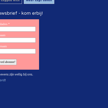
 tagged with
meer tags tonen
wsbrief - kom erbij!
evens zijn veilig bij ons.
ord
!