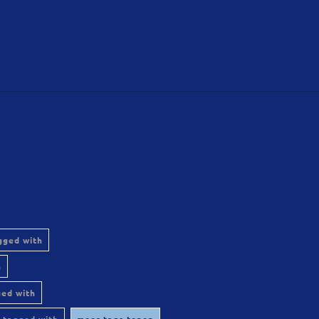
gged with
h
ged with