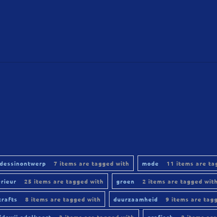
dessinontwerp
7 items are tagged with
mode
11 items are ta
erieur
25 items are tagged with
groen
2 items are tagged wit
crafts
8 items are tagged with
duurzaamheid
9 items are tag