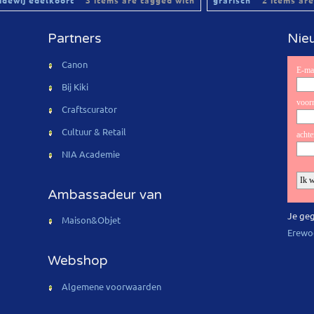
lidewij edelkoort
3 items are tagged with
grafisch
2 items are
Partners
Nieu
Canon
Bij Kiki
Craftscurator
Cultuur & Retail
NIA Academie
Ambassadeur van
Je geg
Maison&Objet
Erewo
Webshop
Algemene voorwaarden