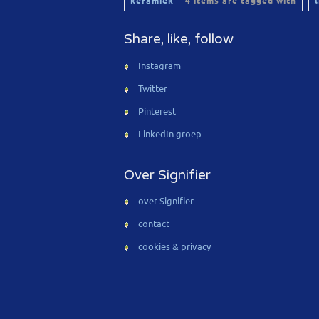
keramiek
4 items are tagged with
Share, like, follow
Instagram
Twitter
Pinterest
LinkedIn groep
Over Signifier
over Signifier
contact
cookies & privacy