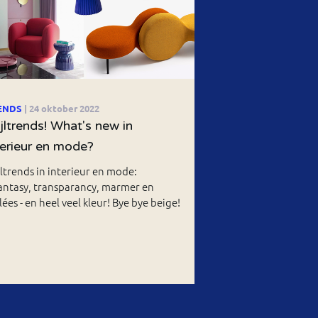
ENDS
| 24 oktober 2022
ijltrends! What's new in
terieur en mode?
jltrends in interieur en mode:
antasy, transparancy, marmer en
ées - en heel veel kleur! Bye bye beige!