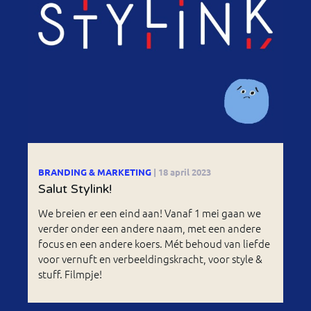
BRANDING & MARKETING
| 18 april 2023
Salut Stylink!
We breien er een eind aan! Vanaf 1 mei gaan we
verder onder een andere naam, met een andere
focus en een andere koers. Mét behoud van liefde
voor vernuft en verbeeldingskracht, voor style &
stuff. Filmpje!