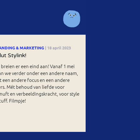
ANDING & MARKETING
| 18 april 2023
lut Stylink!
breien er een eind aan! Vanaf 1 mei
an we verder onder een andere naam,
t een andere focus en een andere
rs. Mét behoud van liefde voor
nuft en verbeeldingskracht, voor style
tuff. Filmpje!