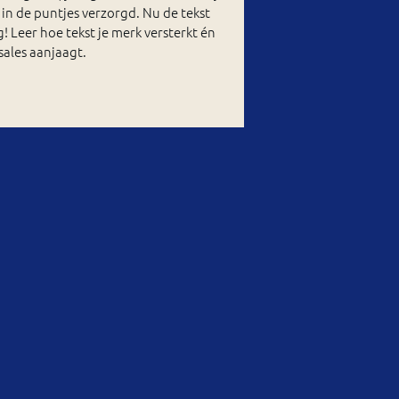
 in de puntjes verzorgd. Nu de tekst
! Leer hoe tekst je merk versterkt én
sales aanjaagt.