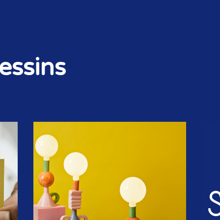
essins
STORIES & SIGNALS
NIEUWSBRIEF
OP DE AGENDA