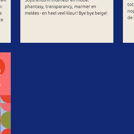
tot
n:
phantasy, transparancy, marmer en
nog
e
melées - en heel veel kleur! Bye bye beige!
de 
te