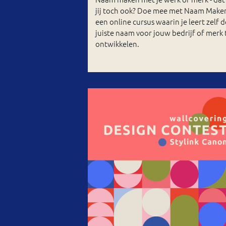
jij toch ook? Doe mee met Naam Make
een online cursus waarin je leert zelf d
juiste naam voor jouw bedrijf of merk 
ontwikkelen.