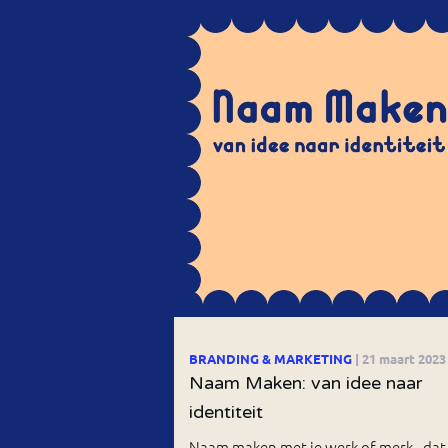
BRANDING & MARKETING
| 21 maart 2023
Naam Maken: van idee naar
identiteit
Naam maken met je werk of merk - dat 