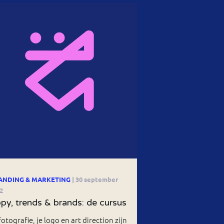
ANDING & MARKETING
| 30 september
2
py, trends & brands: de cursus
fotografie, je logo en art direction zijn