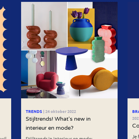
TRENDS
| 24 oktober 2022
BR
Stijltrends! What's new in
202
Co
interieur en mode?
Je 
wil
Stijltrends in interieur en mode: