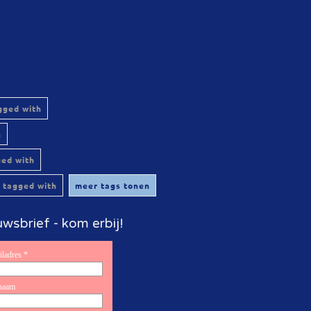
gged with
h
ged with
 tagged with
meer tags tonen
wsbrief - kom erbij!