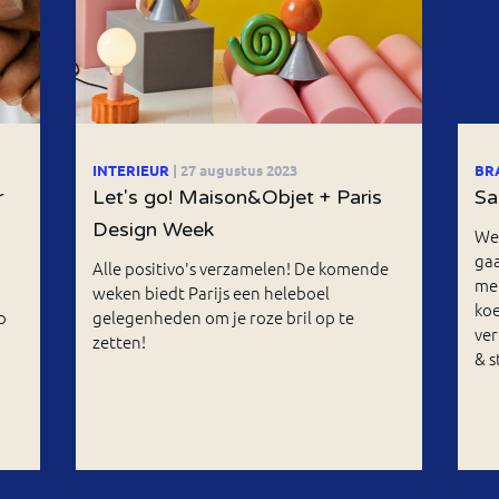
INTERIEUR
| 27 augustus 2023
BR
r
Let's go! Maison&Objet + Paris
Sa
Design Week
We 
ga
Alle positivo's verzamelen! De komende
me
weken biedt Parijs een heleboel
koe
p
gelegenheden om je roze bril op te
ver
zetten!
& s