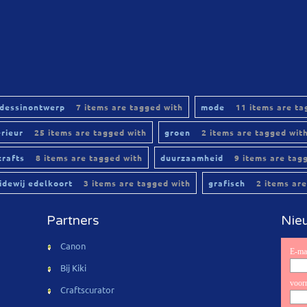
dessinontwerp
7 items are tagged with
mode
11 items are ta
erieur
25 items are tagged with
groen
2 items are tagged wit
crafts
8 items are tagged with
duurzaamheid
9 items are tag
lidewij edelkoort
3 items are tagged with
grafisch
2 items are
Partners
Nieu
Canon
Bij Kiki
Craftscurator