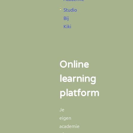
Studio
Bij
Kiki
Online
learning
platform
Je
eigen
academie