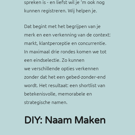
spreken is - en liefst wil je ‘m ook nog
je collecties. Maar we schrijven ook voor
kunnen registreren. Wij helpen je.
POS-materiaal en verpakkingen, voor
lookbooks, nieuwsbrieven, social media
Dat begint met het begrijpen van je
en advertenties. Teksten waarin een
merk en een verkenning van de context:
heldere stijl en strategisch inzicht
markt, klantperceptie en concurrentie.
naadloos in elkaar overgaan.
In maximaal drie rondes komen we tot
een eindselectie. Zo kunnen
we verschillende opties verkennen
zonder dat het een gebed-zonder-end
wordt. Het resultaat: een shortlist van
betekenisvolle, memorabele en
strategische namen.
DIY: Naam Maken
Merktaal - je