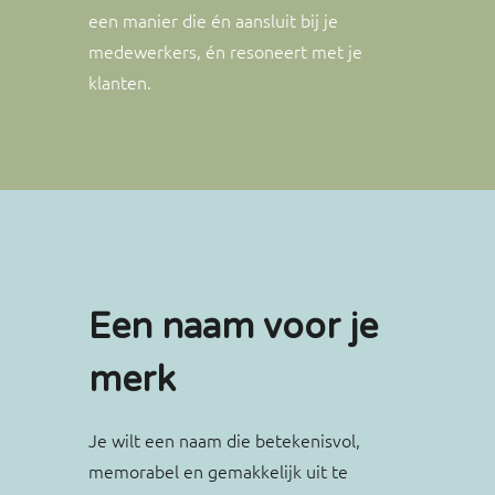
een manier die én aansluit bij je
medewerkers, én resoneert met je
klanten.
Een naam voor je
Copywriting
merk
We bedenken de woorden die je merk
Je wilt een naam die betekenisvol,
definiëren. Dat bedoelen we letterlijk,
memorabel en gemakkelijk uit te
als het gaat om de naam van je merk of