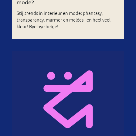
mode?
Stijltrends in interieur en mode: phantasy,
transparancy, marmer en melées - en heel veel
kleur! Bye bye beige!