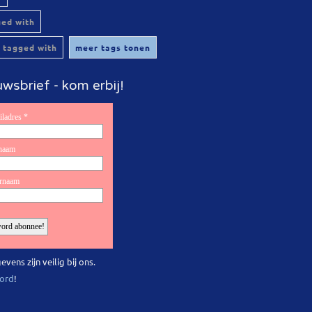
ged with
 tagged with
meer tags tonen
wsbrief - kom erbij!
evens zijn veilig bij ons.
ord
!