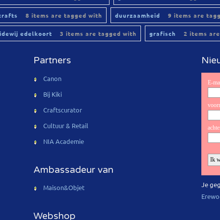
crafts
8 items are tagged with
duurzaamheid
9 items are tag
lidewij edelkoort
3 items are tagged with
grafisch
2 items are
Partners
Nieu
Canon
Bij Kiki
Craftscurator
Cultuur & Retail
NIA Academie
Ambassadeur van
Je geg
Maison&Objet
Erewo
Webshop