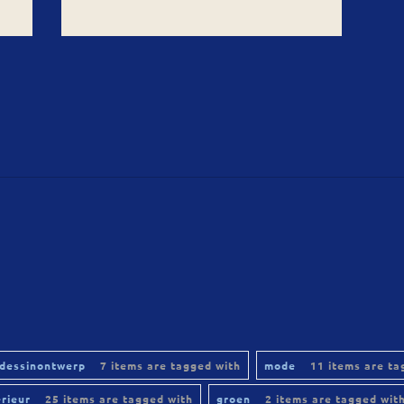
dessinontwerp
7 items are tagged with
mode
11 items are ta
erieur
25 items are tagged with
groen
2 items are tagged wit