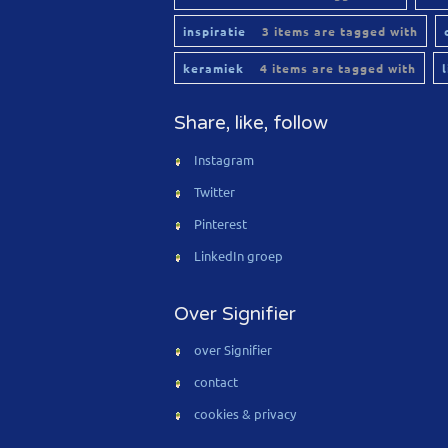
inspiratie
3 items are tagged with
keramiek
4 items are tagged with
Share, like, follow
Instagram
Twitter
Pinterest
LinkedIn groep
Over Signifier
over Signifier
contact
cookies & privacy