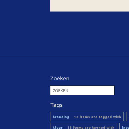
Zoeken
Tags
branding
12 items are tagged with
kleur
18 items are tagged with
int