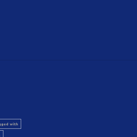
gged with
h