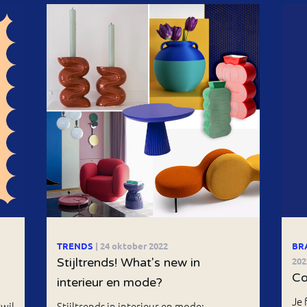
TRENDS
| 24 oktober 2022
BR
Stijltrends! What's new in
202
Co
interieur en mode?
Je 
wil
Stijltrends in interieur en mode: