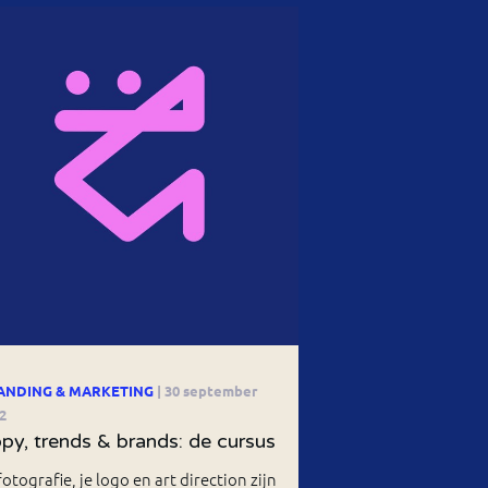
ANDING & MARKETING
| 30 september
2
py, trends & brands: de cursus
fotografie, je logo en art direction zijn