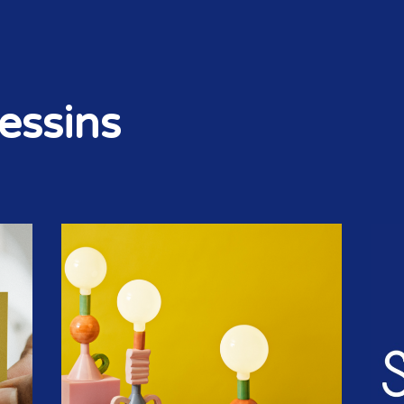
essins
STORIES & SIGNALS
NIEUWSBRIEF
OP DE AGENDA