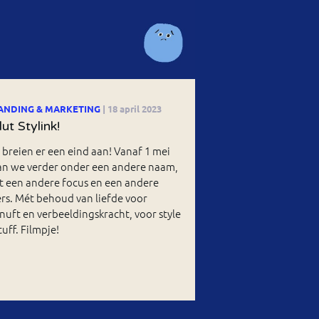
ANDING & MARKETING
| 18 april 2023
lut Stylink!
breien er een eind aan! Vanaf 1 mei
an we verder onder een andere naam,
t een andere focus en een andere
rs. Mét behoud van liefde voor
nuft en verbeeldingskracht, voor style
tuff. Filmpje!