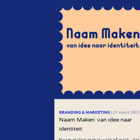
BRANDING & MARKETING
| 21 maart 2023
Naam Maken: van idee naar
identiteit
Naam maken met je werk of merk - dat 