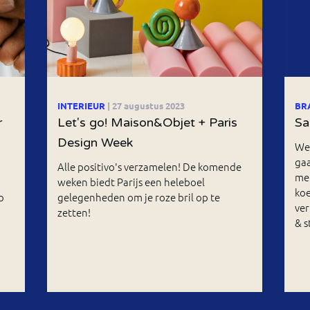
INTERIEUR
| 27 augustus 2023
BR
r
Let's go! Maison&Objet + Paris
Sa
Design Week
We 
ga
Alle positivo's verzamelen! De komende
me
weken biedt Parijs een heleboel
koe
p
gelegenheden om je roze bril op te
ver
zetten!
& s