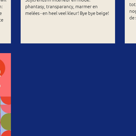
tot
n:
phantasy, transparancy, marmer en
nog
e
melées - en heel veel kleur! Bye bye beige!
de 
te