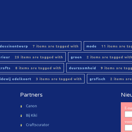
dessinontwerp
7 items are tagged with
mode
11 items are ta
erieur
25 items are tagged with
groen
2 items are tagged wit
crafts
8 items are tagged with
duurzaamheid
9 items are tag
lidewij edelkoort
3 items are tagged with
grafisch
2 items are
Partners
Nieu
Canon
Bij Kiki
Craftscurator