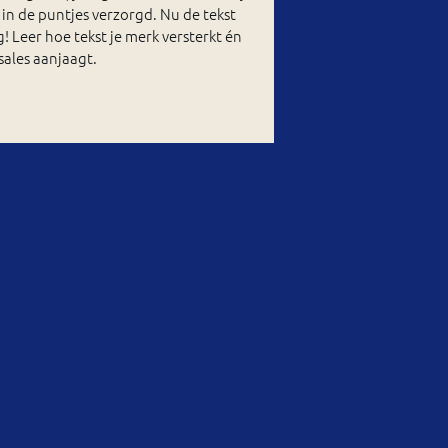
 in de puntjes verzorgd. Nu de tekst
! Leer hoe tekst je merk versterkt én
sales aanjaagt.