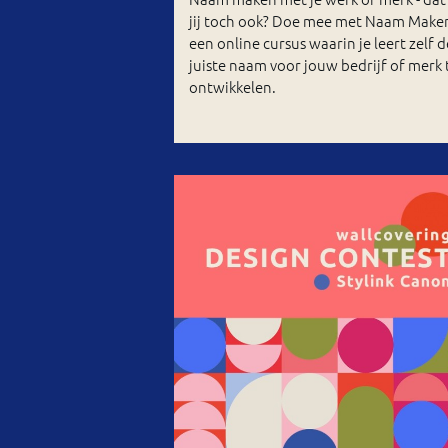
jij toch ook? Doe mee met Naam Make
een online cursus waarin je leert zelf d
juiste naam voor jouw bedrijf of merk 
ontwikkelen.