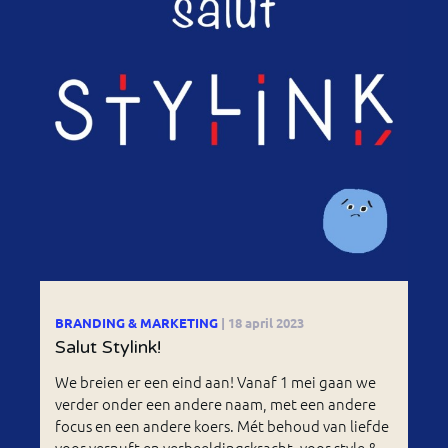
BRANDING & MARKETING
| 18 april 2023
Salut Stylink!
We breien er een eind aan! Vanaf 1 mei gaan we
verder onder een andere naam, met een andere
focus en een andere koers. Mét behoud van liefde
voor vernuft en verbeeldingskracht, voor style &