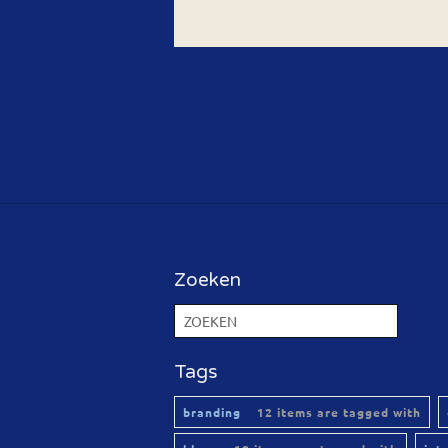
Zoeken
Tags
branding
12 items are tagged with