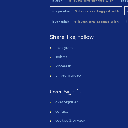
kleur
18 items are tagged with
int
inspiratie
3 items are tagged with
keramiek
4 items are tagged with
Share, like, follow
Instagram
Twitter
Pinterest
LinkedIn groep
Over Signifier
over Signifier
contact
cookies & privacy