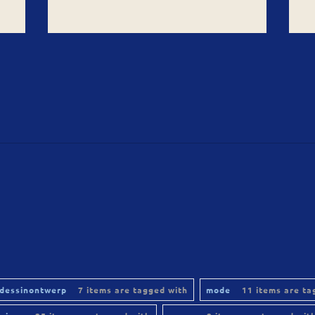
dessinontwerp
7 items are tagged with
mode
11 items are ta