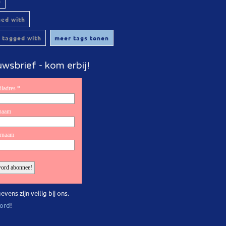
h
ged with
 tagged with
meer tags tonen
wsbrief - kom erbij!
evens zijn veilig bij ons.
ord
!