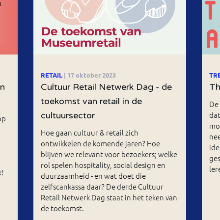
RETAIL
| 17 oktober 2023
TR
an
Cultuur Retail Netwerk Dag - de
Th
toekomst van retail in de
De 
dat
cultuursector
op
mod
Hoe gaan cultuur & retail zich
nee
ontwikkelen de komende jaren? Hoe
ide
blijven we relevant voor bezoekers; welke
ge
rol spelen hospitality, social design en
ler
!
duurzaamheid - en wat doet die
zelfscankassa daar? De derde Cultuur
Retail Netwerk Dag staat in het teken van
de toekomst.