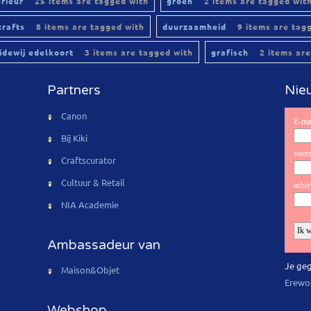
erieur
25 items are tagged with
groen
2 items are tagged wit
crafts
8 items are tagged with
duurzaamheid
9 items are tag
lidewij edelkoort
3 items are tagged with
grafisch
2 items are
Partners
Nieu
Canon
Bij Kiki
Craftscurator
Cultuur & Retail
NIA Academie
Ambassadeur van
Je geg
Maison&Objet
Erewo
Webshop