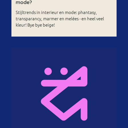
mode?
Stijltrends in interieur en mode: phantasy,
transparancy, marmer en melées - en heel veel
kleur! Bye bye beige!