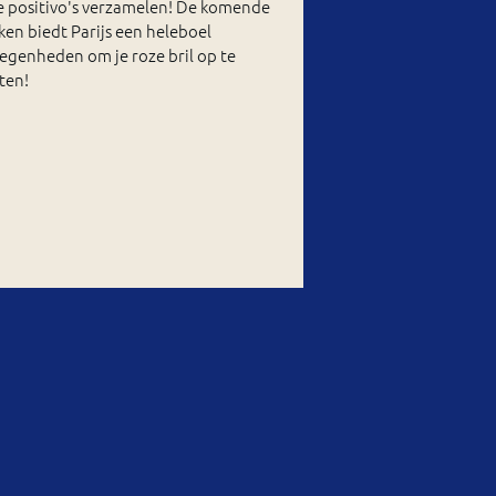
e positivo's verzamelen! De komende
en biedt Parijs een heleboel
egenheden om je roze bril op te
tten!