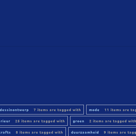
dessinontwerp
7 items are tagged with
mode
11 items are ta
erieur
25 items are tagged with
groen
2 items are tagged wit
crafts
8 items are tagged with
duurzaamheid
9 items are tag