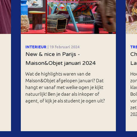
INTERIEUR
| 19 februari 2024
TR
New & nice in Parijs -
Ch
Maison&Objet januari 2024
La
Wat de highlights waren van de
Hoo
Maison&Objet afgelopen januari? Dat
zo
hangt er vanaf met welke ogen je kijkt
kla
natuurlijk! Ben je daar als inkoper of
Bol
agent, of kijk je als student je ogen uit?
vor
zet
20