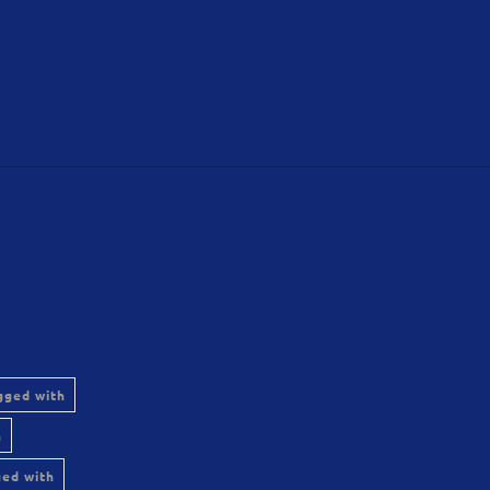
gged with
h
ged with