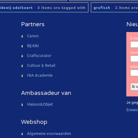
lidewij edelkoort
3 items are tagged with
grafisch
2 items are
Partners
Nieu
Canon
Bij Kiki
Craftscurator
Cultuur & Retail
NIA Academie
Ambassadeur van
Je geg
Maison&Objet
Erewo
Webshop
Algemene voorwaarden