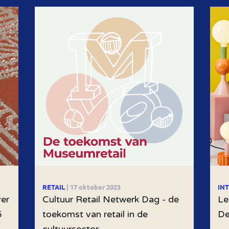
RETAIL
| 17 oktober 2023
IN
ver
Cultuur Retail Netwerk Dag - de
Le
5
toekomst van retail in de
De
cultuursector