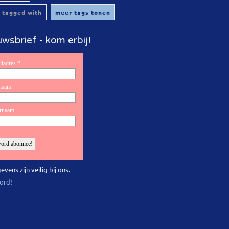
 tagged with
meer tags tonen
wsbrief - kom erbij!
evens zijn veilig bij ons.
ord
!