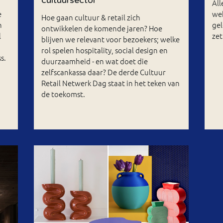
All
e
wek
Hoe gaan cultuur & retail zich
n
gel
ontwikkelen de komende jaren? Hoe
l
ze
blijven we relevant voor bezoekers; welke
rol spelen hospitality, social design en
s.
duurzaamheid - en wat doet die
zelfscankassa daar? De derde Cultuur
Retail Netwerk Dag staat in het teken van
de toekomst.