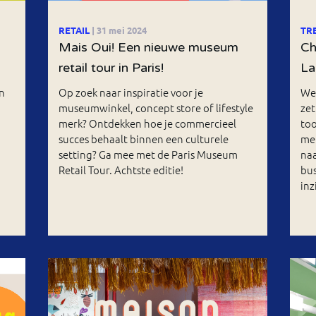
RETAIL
| 31 mei 2024
TR
Mais Oui! Een nieuwe museum
Ch
retail tour in Paris!
La
n
Op zoek naar inspiratie voor je
We
museumwinkel, concept store of lifestyle
zet
merk? Ontdekken hoe je commercieel
too
succes behaalt binnen een culturele
mer
setting? Ga mee met de Paris Museum
naa
Retail Tour. Achtste editie!
bus
inz