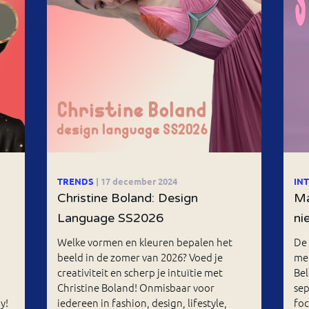
TRENDS
| 17 december 2024
IN
Christine Boland: Design
Ma
Language SS2026
ni
Welke vormen en kleuren bepalen het
De 
beeld in de zomer van 2026? Voed je
me
creativiteit en scherp je intuïtie met
Bel
Christine Boland! Onmisbaar voor
sep
y!
iedereen in fashion, design, lifestyle,
fo