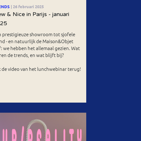
ENDS
| 26 februari 2025
w & Nice in Parijs - januari
025
 prestigieuze showroom tot sjofele
nd - en natuurlijk de Maison&Objet
f: we hebben het allemaal gezien. Wat
en de trends, en wat blijft bij?
k de video van het lunchwebinar terug!