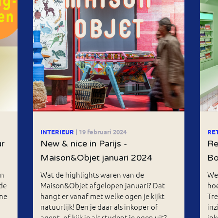
INTERIEUR
| 19 februari 2024
RE
ur
New & nice in Parijs -
Re
Maison&Objet januari 2024
Bo
en
Wat de highlights waren van de
Wel
de
Maison&Objet afgelopen januari? Dat
hoe
ine
hangt er vanaf met welke ogen je kijkt
Tre
natuurlijk! Ben je daar als inkoper of
inz
agent, of kijk je als student je ogen uit?
ink