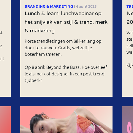
BRANDING & MARKETING
| 4 april 2025
TR
Lunch & learn: lunchwebinar op
Ne
het snijvlak van stijl & trend, merk
2
& marketing
st
Van
sta
Korte trendlezingen om lekker lang op
e
zel
door te kauwen. Gratis, wel zelf je
war
boterham smeren.
uit
Kij
Op 8 april: Beyond the Buzz. Hoe overleef
je als merk of designer in een post-trend
tijdperk?