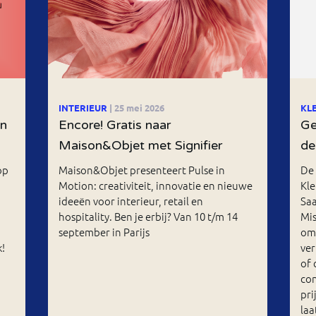
INTERIEUR
| 25 mei 2026
KL
an
Encore! Gratis naar
Ge
Maison&Objet met Signifier
de
op
Maison&Objet presenteert Pulse in
De 
Motion: creativiteit, innovatie en nieuwe
Kle
ideeën voor interieur, retail en
Saa
hospitality. Ben je erbij? Van 10 t/m 14
Mis
september in Parijs
om 
!
ver
of 
con
pri
laa