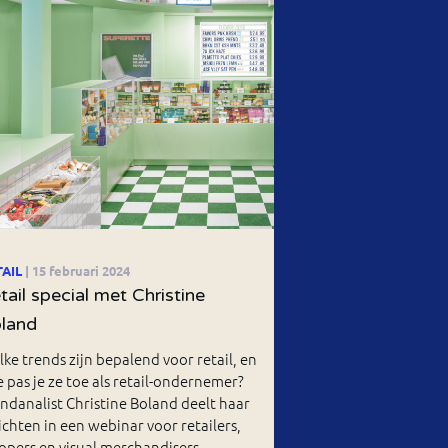
TAIL
| 15 februari 2024
tail special met Christine
land
ke trends zijn bepalend voor retail, en
 pas je ze toe als retail-ondernemer?
ndanalist Christine Boland deelt haar
ichten in een webinar voor retailers,
opers en visual merchandisers –