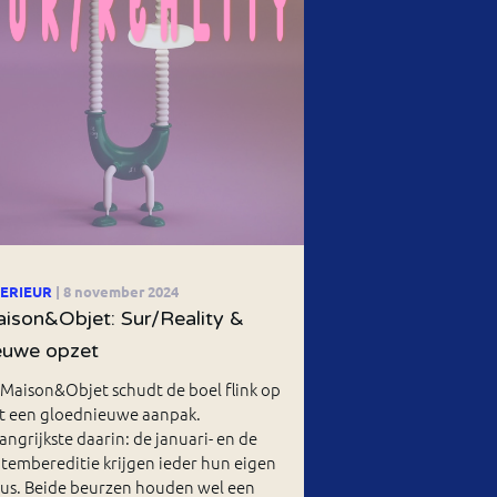
TERIEUR
| 8 november 2024
ison&Objet: Sur/Reality &
euwe opzet
Maison&Objet schudt de boel flink op
t een gloednieuwe aanpak.
angrijkste daarin: de januari- en de
tembereditie krijgen ieder hun eigen
cus. Beide beurzen houden wel een