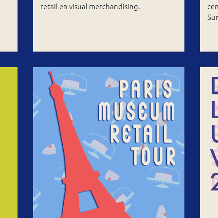
retail en visual merchandising.
cen
Sur