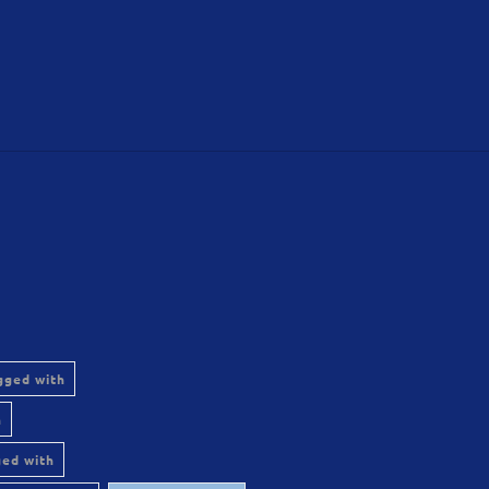
gged with
h
ged with