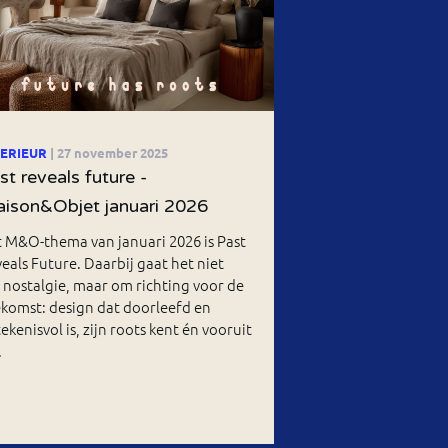
TERIEUR
| 27 november 2025
st reveals future -
ison&Objet januari 2026
 M&O-thema van januari 2026 is Past
eals Future. Daarbij gaat het niet
nostalgie, maar om richting voor de
komst: design dat doorleefd en
ekenisvol is, zijn roots kent én vooruit
.