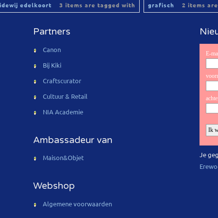
lidewij edelkoort
3 items are tagged with
grafisch
2 items are
Partners
Nieu
Canon
Bij Kiki
Craftscurator
Cultuur & Retail
NIA Academie
Ambassadeur van
Je geg
Maison&Objet
Erewo
Webshop
Algemene voorwaarden