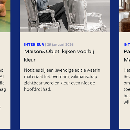
INTERIEUR
| 29 januari 2026
IN
Maison&Objet: kijken voorbij
Pa
kleur
Ma
ed
Notities bij een levendige editie waarin
Het
AI
materiaal het overnam, vakmanschap
Rev
die
zichtbaar werd en kleur even níet de
om 
aag
hoofdrol had.
toe
bet
wil
?