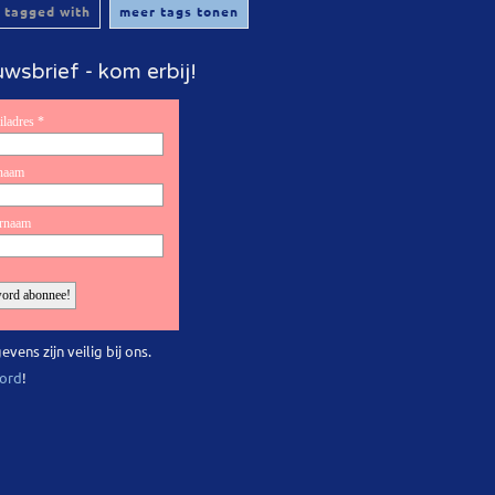
 tagged with
meer tags tonen
wsbrief - kom erbij!
evens zijn veilig bij ons.
ord
!