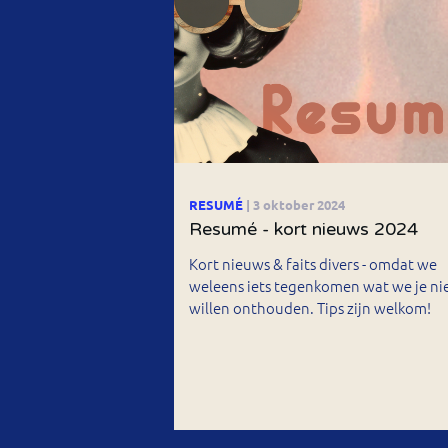
RESUMÉ
| 3 oktober 2024
Resumé - kort nieuws 2024
Kort nieuws & faits divers - omdat we
weleens iets tegenkomen wat we je ni
willen onthouden. Tips zijn welkom!