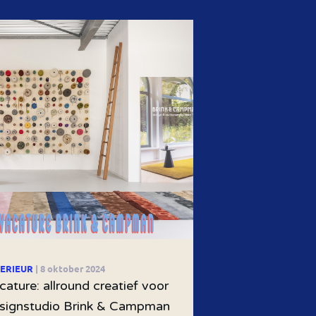
TERIEUR
| 8 oktober 2024
cature: allround creatief voor
signstudio Brink & Campman