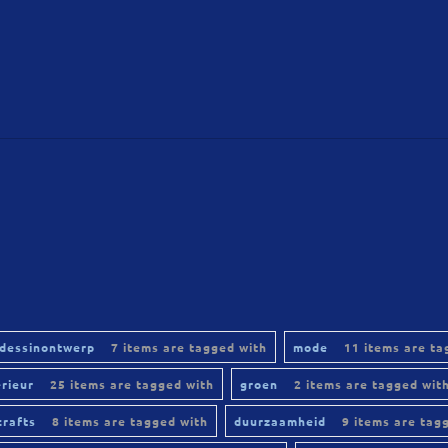
dessinontwerp
7 items are tagged with
mode
11 items are ta
erieur
25 items are tagged with
groen
2 items are tagged wit
crafts
8 items are tagged with
duurzaamheid
9 items are tag