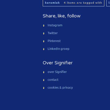
keramiek
4 items are tagged with
Share, like, follow
Instagram
Twitter
Pinterest
LinkedIn groep
Over Signifier
over Signifier
contact
cookies & privacy