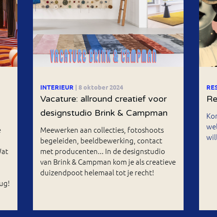
INTERIEUR
| 8 oktober 2024
RE
Vacature: allround creatief voor
Re
designstudio Brink & Campman
Kor
wel
e
Meewerken aan collecties, fotoshoots
wil
begeleiden, beeldbewerking, contact
Wat
met producenten... In de designstudio
van Brink & Campman kom je als creatieve
duizendpoot helemaal tot je recht!
ug!