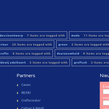
dessinontwerp
7 items are tagged with
mode
11 items are ta
erieur
25 items are tagged with
groen
2 items are tagged wit
crafts
8 items are tagged with
duurzaamheid
9 items are tag
lidewij edelkoort
3 items are tagged with
grafisch
2 items are
Partners
Nieu
Canon
Bij Kiki
Craftscurator
Cultuur & Retail