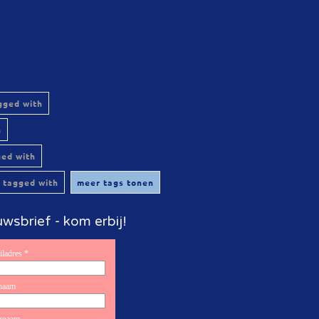
gged with
h
ged with
 tagged with
meer tags tonen
wsbrief - kom erbij!