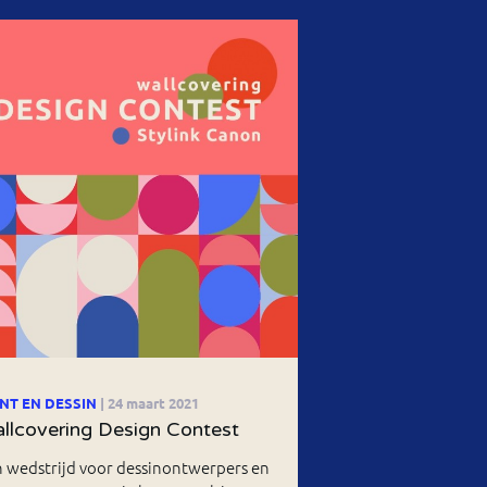
INT EN DESSIN
| 24 maart 2021
llcovering Design Contest
 wedstrijd voor dessinontwerpers en