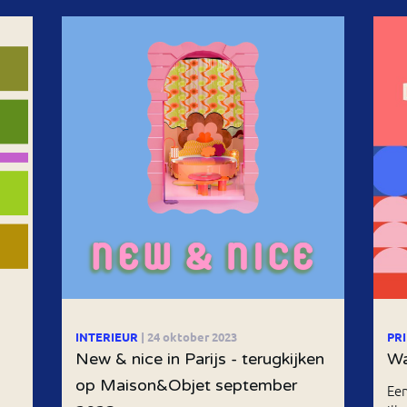
INTERIEUR
| 24 oktober 2023
PR
New & nice in Parijs - terugkijken
Wa
op Maison&Objet september
Een