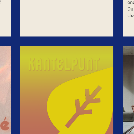
?
on
Duu
cha