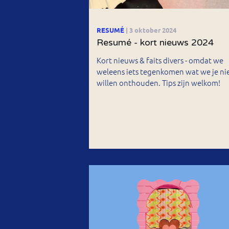
RESUMÉ
| 3 oktober 2024
Resumé - kort nieuws 2024
Kort nieuws & faits divers - omdat we
weleens iets tegenkomen wat we je ni
willen onthouden. Tips zijn welkom!