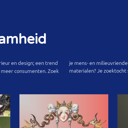
aamheid
rieur en design; een trend
riendelijk geproduceerde producten of
STORIES & SIGNALS
materialen? Je zoektocht s
s meer consumenten. Zoek
NIEUWSBRIEF
OP DE AGENDA