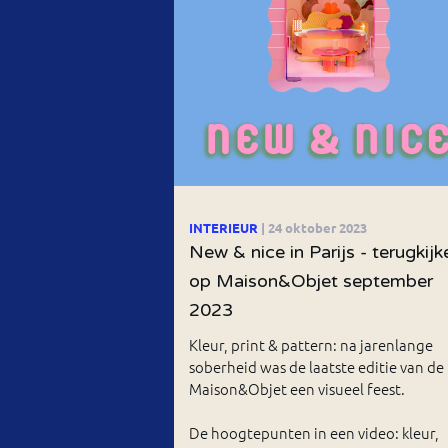
INTERIEUR
| 24 oktober 2023
New & nice in Parijs - terugkijk
op Maison&Objet september
2023
Kleur, print & pattern: na jarenlange
soberheid was de laatste editie van de
Maison&Objet een visueel feest.
De hoogtepunten in een video: kleur,