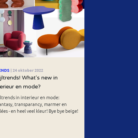
ENDS
| 24 oktober 2022
ijltrends! What's new in
terieur en mode?
jltrends in interieur en mode:
antasy, transparancy, marmer en
ées - en heel veel kleur! Bye bye beige!