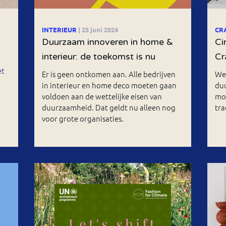
INTERIEUR
| 25 juni 2024
CR
Duurzaam innoveren in home &
Ci
interieur: de toekomst is nu
Cr
et
Er is geen ontkomen aan. Alle bedrijven
Wel
in interieur en home deco moeten gaan
duu
voldoen aan de wettelijke eisen van
mog
duurzaamheid. Dat geldt nu alleen nog
tra
voor grote organisaties.