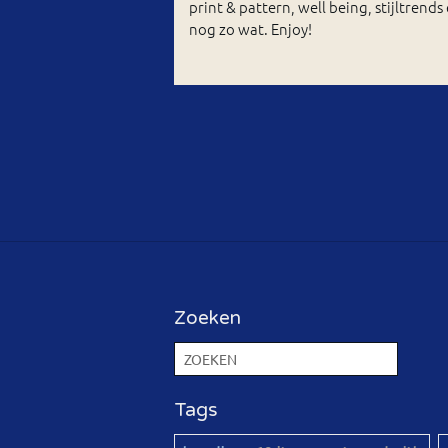
print & pattern, well being, stijltrends
nog zo wat. Enjoy!
Zoeken
Tags