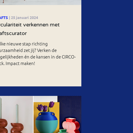
AFTS
| 25 januari 2024
rculariteit verkennen met
aftscurator
ke nieuwe stap richting
rzaamheid zet jij? Verken de
elijkheden én de kansen in de CIRCO-
ck. Impact maken!