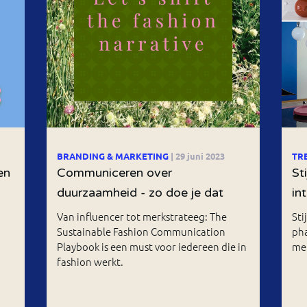
BRANDING & MARKETING
| 29 juni 2023
TR
en
Communiceren over
St
duurzaamheid - zo doe je dat
in
Van influencer tot merkstrateeg: The
Sti
Sustainable Fashion Communication
ph
Playbook is een must voor iedereen die in
mel
fashion werkt.