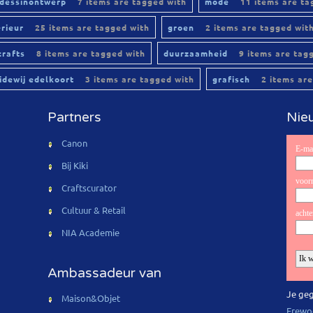
dessinontwerp
7 items are tagged with
mode
11 items are ta
erieur
25 items are tagged with
groen
2 items are tagged wit
crafts
8 items are tagged with
duurzaamheid
9 items are tag
lidewij edelkoort
3 items are tagged with
grafisch
2 items are
Partners
Nieu
Canon
Bij Kiki
Craftscurator
Cultuur & Retail
NIA Academie
Ambassadeur van
Je geg
Maison&Objet
Erewo