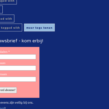
gged with
h
ged with
 tagged with
meer tags tonen
wsbrief - kom erbij!
evens zijn veilig bij ons.
ord
!