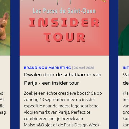
BRANDING & MARKETING
| 26 mei 2026
IN
Dwalen door de schatkamer van
Va
Parijs - een insider tour
de
ed
Zoek je een échte creatieve boost? Ga op
Kla
AI
zondag 13 september mee op insider-
het
die
expeditie naar de meest legendarische
va
aag
vlooienmarkt van Parijs. Perfect te
pr
combineren met je bezoek aan
kun
Maison&Objet of de Paris Design Week!
kan