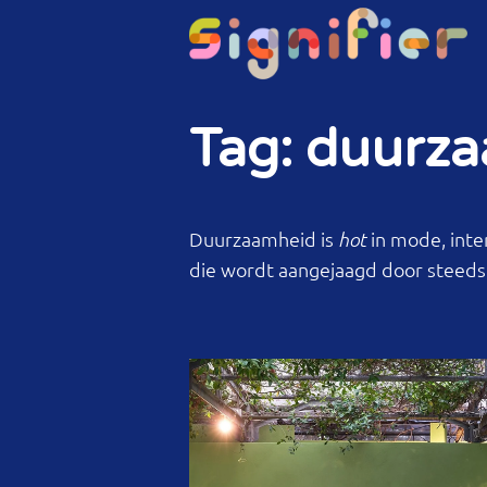
Tag: duurz
Duurzaamheid is
in mode, inte
je mens- en milieuv
hot
die wordt aangejaagd door steed