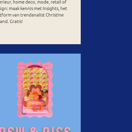
erieur, home deco, mode, retail of
ign: maak kennis met Insights, het
tform van trendanalist Christine
and. Gratis!