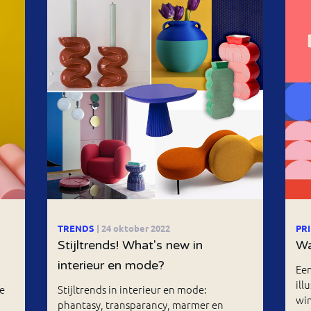
TRENDS
| 24 oktober 2022
PR
s
Stijltrends! What's new in
Wa
interieur en mode?
Een
ill
e
Stijltrends in interieur en mode:
wi
phantasy, transparancy, marmer en