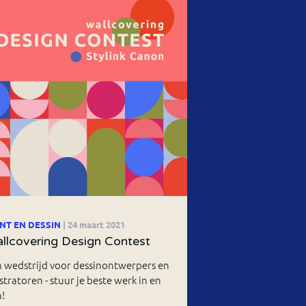
INT EN DESSIN
| 24 maart 2021
llcovering Design Contest
 wedstrijd voor dessinontwerpers en
ustratoren - stuur je beste werk in en
n!