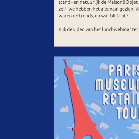
stand - en natuurlijk de Maison&Objet
zelf: we hebben het allemaal gezien. 
waren de trends, en wat blijft bij?
Kijk de video van het lunchwebinar ter