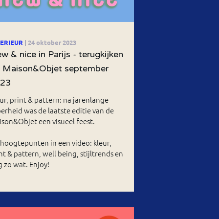
TERIEUR
| 24 oktober 2023
w & nice in Parijs - terugkijken
 Maison&Objet september
023
ur, print & pattern: na jarenlange
erheid was de laatste editie van de
son&Objet een visueel feest.
hoogtepunten in een video: kleur,
nt & pattern, well being, stijltrends en
 zo wat. Enjoy!