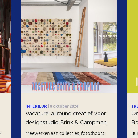
INTERIEUR
| 8 oktober 2024
TR
Vacature: allround creatief voor
On
designstudio Brink & Campman
Bo
e
Meewerken aan collecties, fotoshoots
Bui