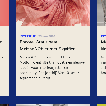
INTERIEUR
| 25 mei 2026
IN
an
Encore! Gratis naar
Ma
Maison&Objet met Signifier
kl
op
Maison&Objet presenteert Pulse in
Not
Motion: creativiteit, innovatie en nieuwe
ma
ideeën voor interieur, retail en
zic
hospitality. Ben je erbij? Van 10 t/m 14
ho
september in Parijs
!