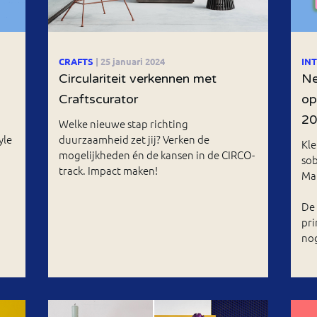
CRAFTS
| 25 januari 2024
IN
Circulariteit verkennen met
Ne
Craftscurator
op
2
Welke nieuwe stap richting
yle
duurzaamheid zet jij? Verken de
Kle
mogelijkheden én de kansen in de CIRCO-
sob
track. Impact maken!
Mai
De 
pri
nog