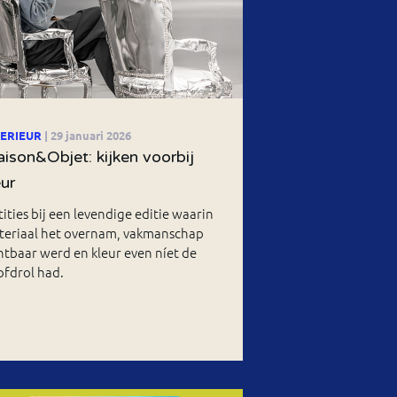
TERIEUR
| 29 januari 2026
ison&Objet: kijken voorbij
eur
ities bij een levendige editie waarin
teriaal het overnam, vakmanschap
htbaar werd en kleur even níet de
ofdrol had.