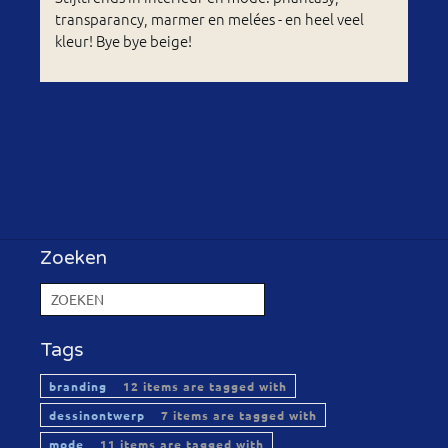
transparancy, marmer en melées - en heel veel
kleur! Bye bye beige!
Zoeken
Tags
branding
12 items are tagged with
dessinontwerp
7 items are tagged with
mode
11 items are tagged with