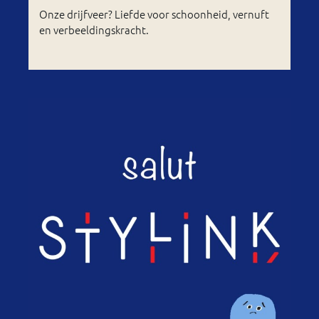
Onze drijfveer? Liefde voor schoonheid, vernuft
en verbeeldingskracht.