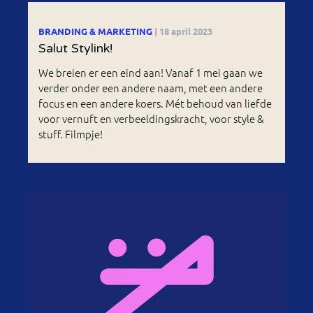
BRANDING & MARKETING
| 18 april 2023
Salut Stylink!
We breien er een eind aan! Vanaf 1 mei gaan we
verder onder een andere naam, met een andere
focus en een andere koers. Mét behoud van liefde
voor vernuft en verbeeldingskracht, voor style &
stuff. Filmpje!