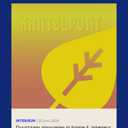
INTERIEUR
| 25 juni 2024
Duurzaam innoveren in home & interieur: