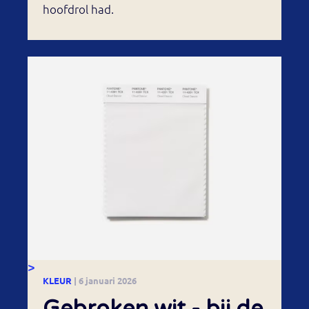
hoofdrol had.
>
KLEUR
| 6 januari 2026
Gebroken wit - bij de